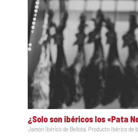
¿Solo son ibéricos los «Pata 
Jamón Ibérico de Bellota
,
Producto Ibérico de b