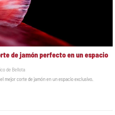
rte de jamón perfecto en un espacio
co de Bellota
el mejor corte de jamón en un espacio exclusivo.