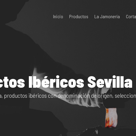
Inicio
Productos
La Jamonería
Cort
tos Ibéricos Sevilla
la, productos ibéricos con denominación de origen, seleccio