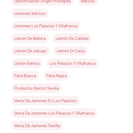
Denominación Origen Protegida
Ibéricos
Jamones Ibéricos
Jamones Los Palacios Y Villafranca
Jamón De Bellota
Jamón De Calidad
Jamón De Jabugo
Jamón En Casa
Jamón Ibérico
Los Palacios Y Villafranca
Pata Blanca
Pata Negra
Productos Ibérico Sevilla
Venta De Jamones En Los Palacios
Venta De Jamones Los Palacios Y Villafranca
Venta De Jamones Sevilla