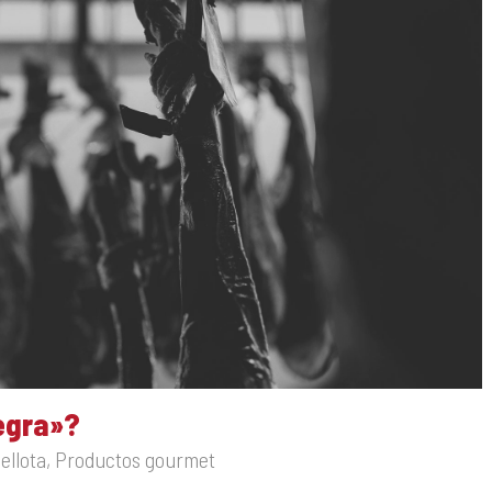
Negra»?
ellota
,
Productos gourmet