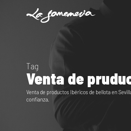
Skip
to
main
content
Tag
Venta de pruduc
Venta de productos Ibéricos de bellota en Sevil
confianza.