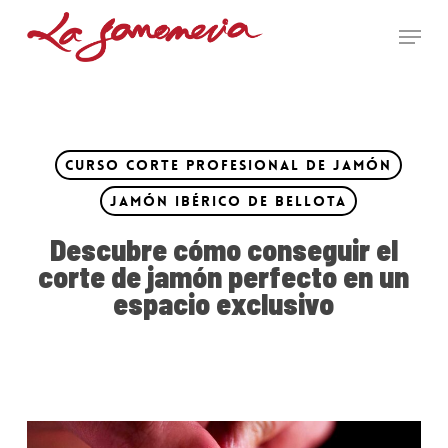
Skip
Menu
to
main
Close
content
Menu
Curso Corte Profesional de Jamón
Jamón Ibérico de Bellota
Descubre cómo conseguir el
corte de jamón perfecto en un
espacio exclusivo