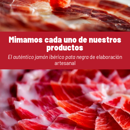
Mimamos cada uno de nuestros
productos
El auténtico jamón ibérico pata negra
de elaboración
artesanal