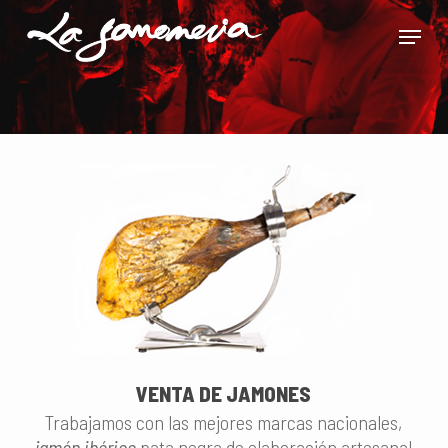
Skip
Menu
to
main
Close
content
Menu
VENTA DE JAMONES
Trabajamos con las mejores marcas nacionales,
jamón ibérico
pata negra de elaboración artesanal
.