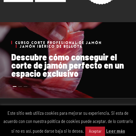
CURSO CORTE PROFESIONAL DE JAMÓN
JAMÓN IBÉRICO DE BELLOTA
Descubre cómo conseguir el
corte de jamón perfecto en un
espacio exclusivo
© 2026 La Jamoneria. Proyecto realizado por Grado Creativo
Agencia
Este sitio web utiliza cookies para mejorar su experiencia. Si esta de
de Publicidad
acuerdo con con nuestra política de cookies puede aceptar, de lo contrario
facebook
youtube
instagram
si no es así, puede darse baja si lo desea.
Leer más
Aceptar