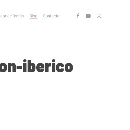
facebook
youtube
instagram
ador de jamón
Blog
Contactar
on-iberico