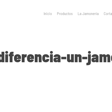
Inicio
Productos
La Jamonería
Cort
iferencia-un-jam