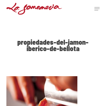
Skip
Menu
to
main
Close
content
Menu
propiedades-del-jamon-
iberico-de-bellota