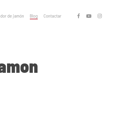
facebook
youtube
instagram
ador de jamón
Blog
Contactar
jamon