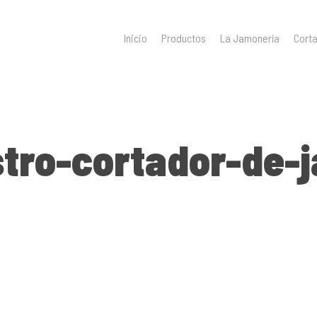
Inicio
Productos
La Jamonería
Cort
tro-cortador-de-