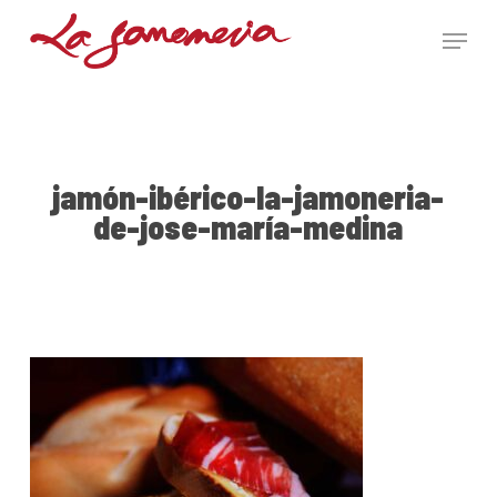
Skip
Menu
to
main
Close
content
Menu
jamón-ibérico-la-jamoneria-
de-jose-maría-medina