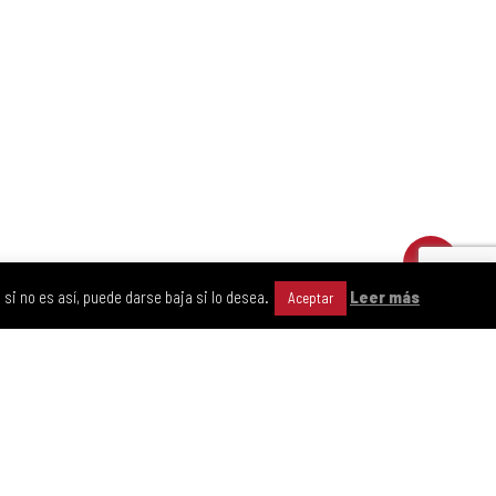
si no es así, puede darse baja si lo desea.
Leer más
Aceptar
facebook
youtube
instagram