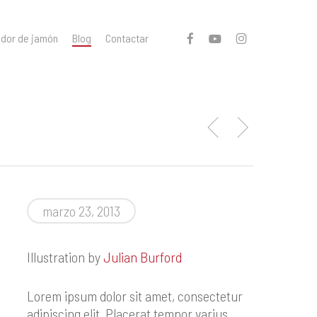
facebook
youtube
instagram
ador de jamón
Blog
Contactar
marzo 23, 2013
Illustration by
Julian Burford
Lorem ipsum dolor sit amet, consectetur
adipiscing elit. Placerat tempor varius